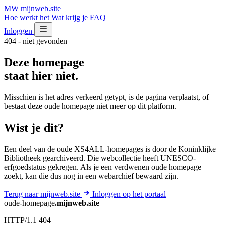
MW
mijnweb
.site
Hoe werkt het
Wat krijg je
FAQ
Inloggen
404 - niet gevonden
Deze homepage
staat hier niet.
Misschien is het adres verkeerd getypt, is de pagina verplaatst, of
bestaat deze oude homepage niet meer op dit platform.
Wist je dit?
Een deel van de oude XS4ALL-homepages is door de Koninklijke
Bibliotheek gearchiveerd. Die webcollectie heeft UNESCO-
erfgoedstatus gekregen. Als je een verdwenen oude homepage
zoekt, kan die dus nog in een webarchief bewaard zijn.
Terug naar mijnweb.site
Inloggen op het portaal
oude-homepage
.mijnweb.site
HTTP/1.1 404