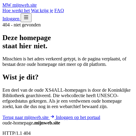
MW
mijnweb
.site
Hoe werkt het
Wat krijg je
FAQ
Inloggen
404 - niet gevonden
Deze homepage
staat hier niet.
Misschien is het adres verkeerd getypt, is de pagina verplaatst, of
bestaat deze oude homepage niet meer op dit platform.
Wist je dit?
Een deel van de oude XS4ALL-homepages is door de Koninklijke
Bibliotheek gearchiveerd. Die webcollectie heeft UNESCO-
erfgoedstatus gekregen. Als je een verdwenen oude homepage
zoekt, kan die dus nog in een webarchief bewaard zijn.
Terug naar mijnweb.site
Inloggen op het portaal
oude-homepage
.mijnweb.site
HTTP/1.1 404